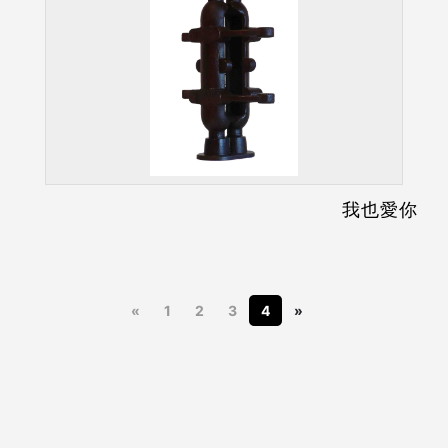
我也愛你
«
1
2
3
4
»