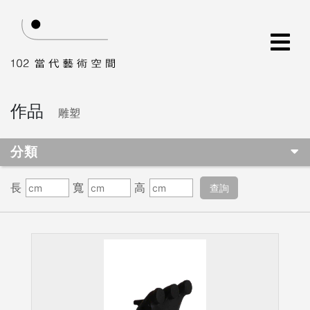
作品
雕塑
分類
長
寬
高