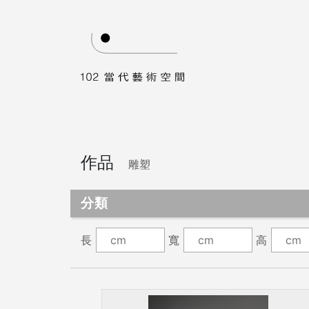
作品
雕塑
分類
長
寬
高