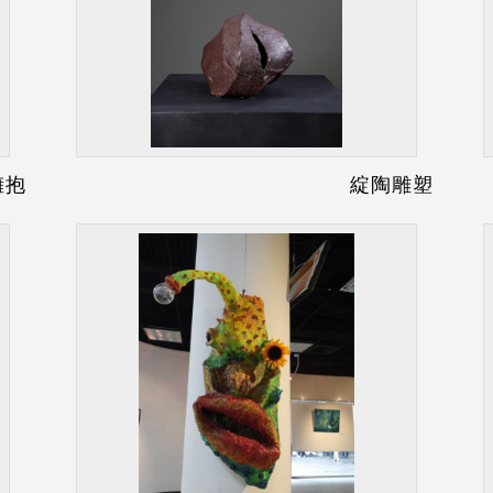
擁抱
綻陶雕塑