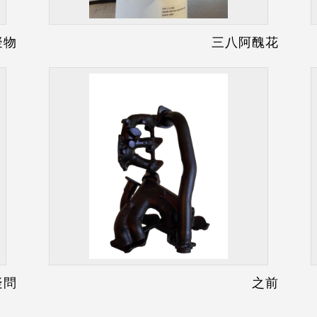
擬物
三八阿醜花
疑問
之前