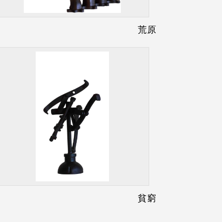
荒原
貧窮