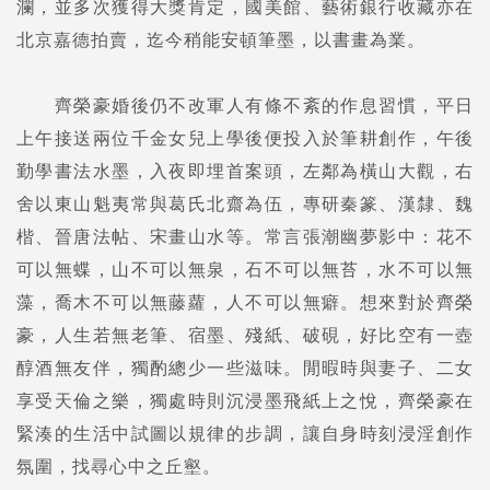
瀾，並多次獲得大獎肯定，國美館、藝術銀行收藏亦在
北京嘉德拍賣，迄今稍能安頓筆墨，以書畫為業。
齊榮豪婚後仍不改軍人有條不紊的作息習慣，平日
上午接送兩位千金女兒上學後便投入於筆耕創作，午後
勤學書法水墨，入夜即埋首案頭，左鄰為橫山大觀，右
舍以東山魁夷常與葛氏北齋為伍，專研秦篆、漢隸、魏
楷、晉唐法帖、宋畫山水等。常言張潮幽夢影中：花不
可以無蝶，山不可以無泉，石不可以無苔，水不可以無
藻，喬木不可以無藤蘿，人不可以無癖。想來對於齊榮
豪，人生若無老筆、宿墨、殘紙、破硯，好比空有一壺
醇酒無友伴，獨酌總少一些滋味。閒暇時與妻子、二女
享受天倫之樂，獨處時則沉浸墨飛紙上之悅，齊榮豪在
緊湊的生活中試圖以規律的步調，讓自身時刻浸淫創作
氛圍，找尋心中之丘壑。