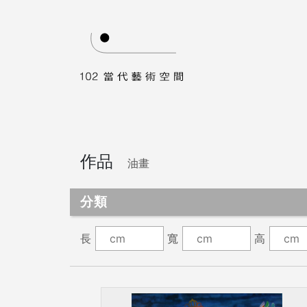
作品
油畫
分類
長
寬
高