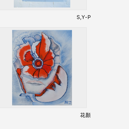
S,Y-P
花顏