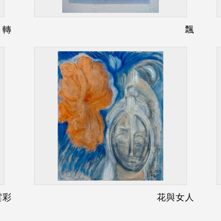
. 轉
飄
雲彩
花與女人